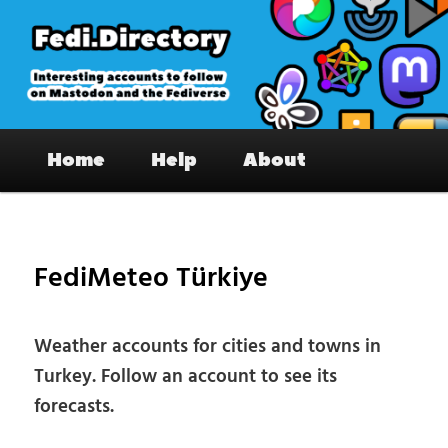
Skip
to
primary
content
Fedi.Directory – Interesting accounts
Main
on Mastodon & the Fediverse
Home
Help
About
menu
Pos
nav
FediMeteo Türkiye
Weather accounts for cities and towns in
Turkey. Follow an account to see its
forecasts.