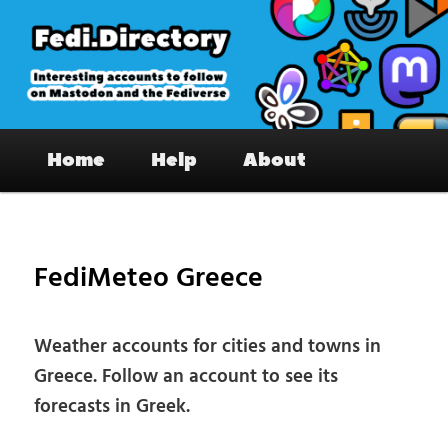
Skip
to
primary
content
Fedi.Directory – Interesting accounts
Main
on Mastodon & the Fediverse
Home
Help
About
menu
Pos
nav
FediMeteo Greece
Weather accounts for cities and towns in
Greece. Follow an account to see its
forecasts in Greek.