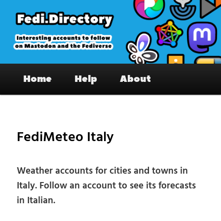
Skip
to
primary
content
Fedi.Directory – Interesting accounts
Main
on Mastodon & the Fediverse
Home
Help
About
menu
Pos
nav
FediMeteo Italy
Weather accounts for cities and towns in
Italy. Follow an account to see its forecasts
in Italian.