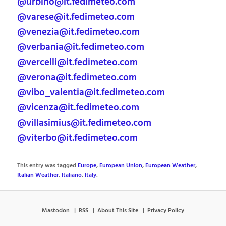
@urbino@it.fedimeteo.com
@varese@it.fedimeteo.com
@venezia@it.fedimeteo.com
@verbania@it.fedimeteo.com
@vercelli@it.fedimeteo.com
@verona@it.fedimeteo.com
@vibo_valentia@it.fedimeteo.com
@vicenza@it.fedimeteo.com
@villasimius@it.fedimeteo.com
@viterbo@it.fedimeteo.com
This entry was tagged
Europe
,
European Union
,
European Weather
,
Italian Weather
,
Italiano
,
Italy
.
Mastodon
RSS
About This Site
Privacy Policy