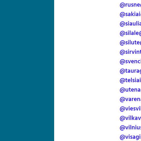
@rusne
@sakiai
@siauli
@silale
@silute
@sirvin
@svenci
@taura
@telsia
@utena
@varen
@viesvi
@vilkav
@vilniu
@visagi