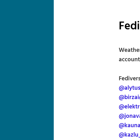
Fed
Weather
account 
Fedivers
@alytus
@birzai
@elektr
@jonav
@kauna
@kazlu_