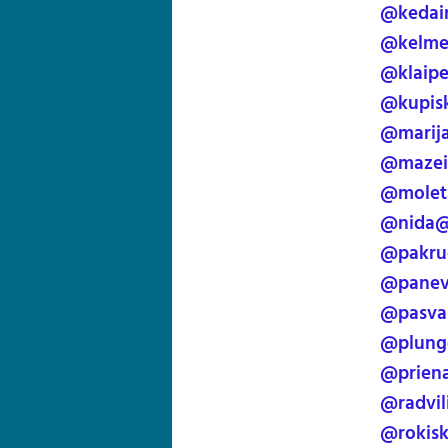
@kedain
@kelme
@klaipe
@kupisk
@marij
@mazeik
@moleta
@nida@
@pakruo
@panev
@pasval
@plung
@priena
@radvil
@rokisk