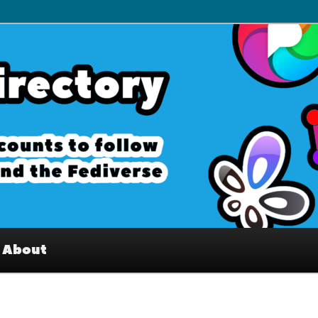
– Interesting accounts on
e Fediverse
About