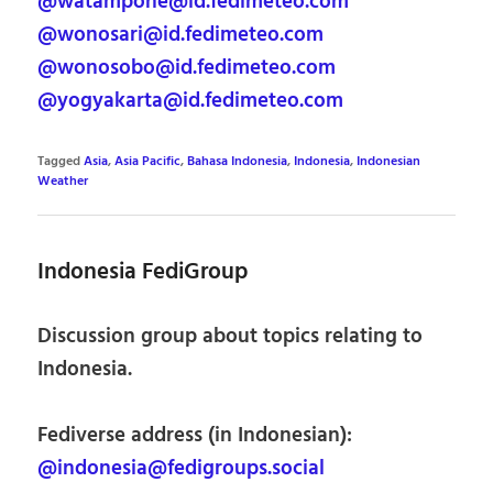
@watampone@id.fedimeteo.com
@wonosari@id.fedimeteo.com
@wonosobo@id.fedimeteo.com
@yogyakarta@id.fedimeteo.com
Tagged
Asia
,
Asia Pacific
,
Bahasa Indonesia
,
Indonesia
,
Indonesian
Weather
Indonesia FediGroup
Discussion group about topics relating to
Indonesia.
Fediverse address (in Indonesian):
@indonesia@fedigroups.social