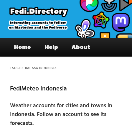
Skip
Skip
to
to
primary
secondary
content
content
Fedi.Directory – Interesting accounts
Main
on Mastodon & the Fediverse
Home
Help
About
menu
TAGGED:
BAHASA INDONESIA
FediMeteo Indonesia
Weather accounts for cities and towns in
Indonesia. Follow an account to see its
forecasts.