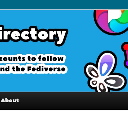
– Interesting accounts on
e Fediverse
About