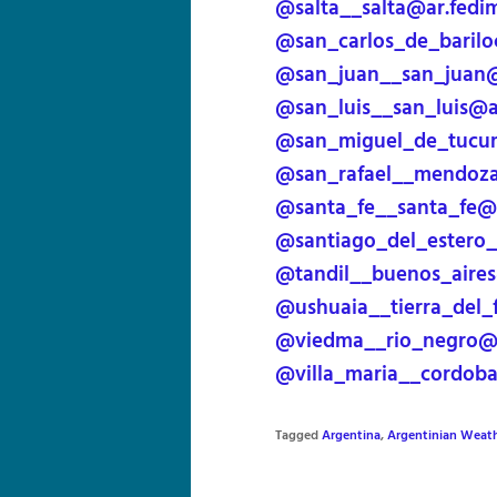
@salta__salta@ar.fedi
@san_carlos_de_barilo
@san_juan__san_juan@
@san_luis__san_luis@a
@san_miguel_de_tucu
@san_rafael__mendoza
@santa_fe__santa_fe@
@santiago_del_estero_
@tandil__buenos_aire
@ushuaia__tierra_del
@viedma__rio_negro@a
@villa_maria__cordob
Tagged
Argentina
,
Argentinian Weat