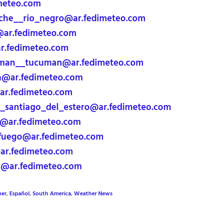
meteo.com
che__rio_negro@ar.fedimeteo.com
ar.fedimeteo.com
r.fedimeteo.com
man__tucuman@ar.fedimeteo.com
@ar.fedimeteo.com
ar.fedimeteo.com
_santiago_del_estero@ar.fedimeteo.com
s@ar.fedimeteo.com
_fuego@ar.fedimeteo.com
r.fedimeteo.com
a@ar.fedimeteo.com
her
,
Español
,
South America
,
Weather News