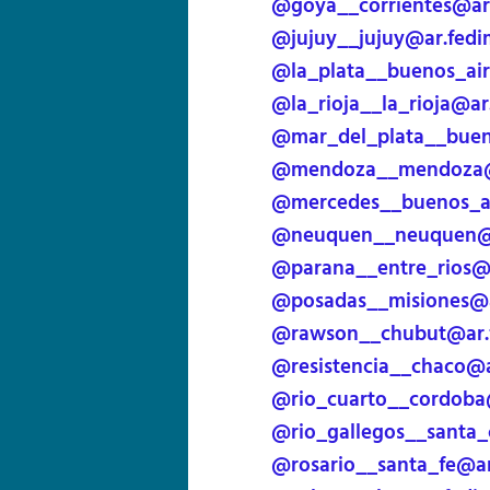
@goya__corrientes@ar
@jujuy__jujuy@ar.fed
@la_plata__buenos_ai
@la_rioja__la_rioja@a
@mar_del_plata__buen
@mendoza__mendoza@
@mercedes__buenos_ai
@neuquen__neuquen@a
@parana__entre_rios@
@posadas__misiones@a
@rawson__chubut@ar.
@resistencia__chaco@
@rio_cuarto__cordoba
@rio_gallegos__santa_
@rosario__santa_fe@a