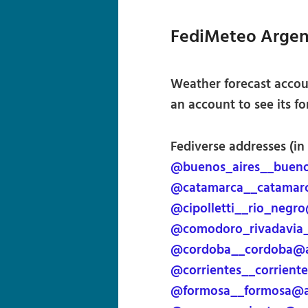
FediMeteo Argen
Weather forecast accoun
an account to see its fo
Fediverse addresses (in
@buenos_aires__bueno
@catamarca__catamarc
@cipolletti__rio_negr
@comodoro_rivadavia_
@cordoba__cordoba@a
@corrientes__corrient
@formosa__formosa@a